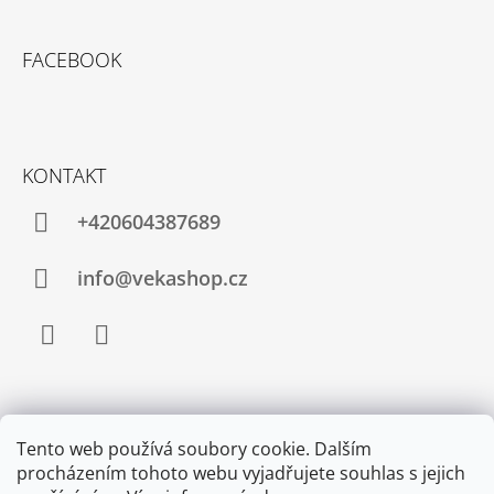
J
E
FACEBOOK
M
E
ELEGANTNÍ
TRIČKO
S
KONTAKT
3/4
RUKÁVEM
+420604387689
1
290
Kč
info@vekashop.cz
Facebook
Instagram
INFORMACE PRO VÁS
Tento web používá soubory cookie. Dalším
Tabulka velikostí
procházením tohoto webu vyjadřujete souhlas s jejich