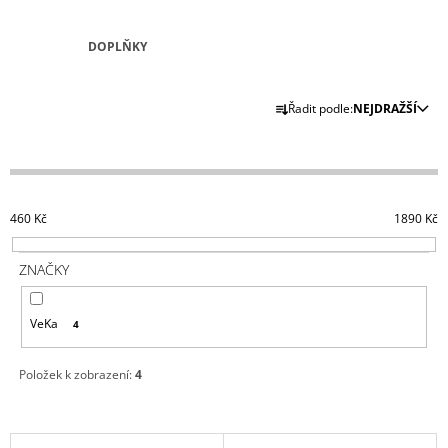
A
J
DOPLŇKY
Í
Ř
T
Řadit podle:
NEJDRAŽŠÍ
A
?
Z
E
N
460
Kč
1890
Kč
Í
HLEDAT
P
ZNAČKY
R
O
D
VeKa
4
D
O
P
U
O
Položek k zobrazení:
4
K
R
T
U
Č
Ů
V
U