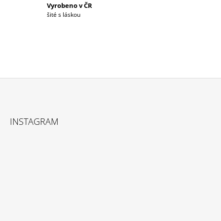
S
Vyrobeno v ČR
U
šité s láskou
Z
Á
INSTAGRAM
P
A
T
Í