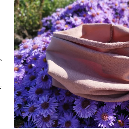
1 790 Kč
1 490 Kč
 s