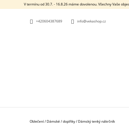
K
Přejít
V termínu od 30.7. - 16.8.26 máme dovolenou. Všechny Vaše obje
na
O
ZPĚT
ZPĚT
obsah
DO
DO
Š
OBCHODU
OBCHODU
+420604387689
info@vekashop.cz
Í
K
Domů
Oblečení
/
Dámské
/
doplňky
/
Dámský tenký nákrčník
DÁRKOVÝ POUKAZ