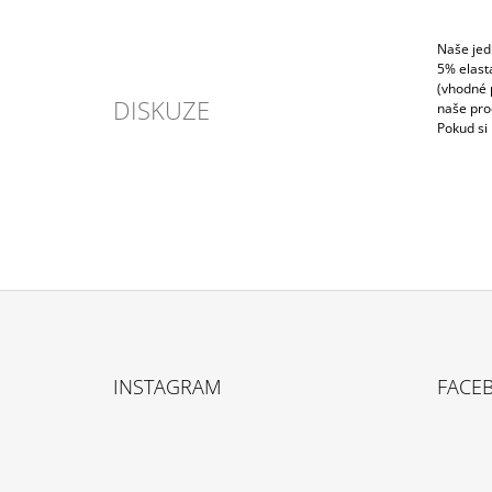
POPIS
Naše jed
5% elast
(vhodné p
DISKUZE
naše prod
Pokud si 
Z
Á
INSTAGRAM
FACE
P
A
T
Í