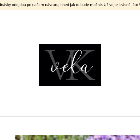
dnávky odejdou po našem návratu, hned jak to bude možné. Užívejte krásné léto
CO POTŘEBUJETE NAJÍT?
HLEDAT
DOPORUČUJEME
LETNÍ ŠATY
LEHKÉ DÁMSKÉ 