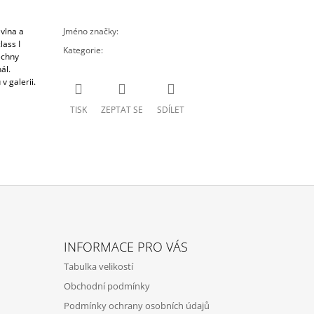
vlna a
Jméno značky
:
VeKa
lass I
Kategorie
:
doplňky
echny
ál.
v galerii.
TISK
ZEPTAT SE
SDÍLET
INFORMACE PRO VÁS
Tabulka velikostí
Obchodní podmínky
Podmínky ochrany osobních údajů
z