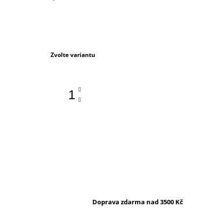
350 Kč
Měrná
Zvolte variantu
cena:
DO KOŠÍKU
Doprava zdarma nad 3500 Kč