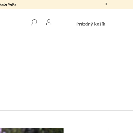
 Vaše VeKa
NÁKUPNÍ
HLEDAT
KOŠÍK
Prázdný košík
PŘIHLÁŠENÍ
Následující
ÚPLETOVÉ KALHOTY