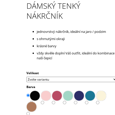
500 Kč
DÁMSKÝ TENKÝ
NÁKRČNÍK
jednovrstvý nákrčník, ideální na jaro / podzim
s ohrnutými okraji
krásné barvy
vždy skvěle doplní Váš outfit, ideální do kombinace
naší čepicí
Velikost
Barva