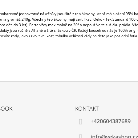
nobarevné jednovrstvé nákrčníky jsou šité z teplákoviny, která má složení 95% ba
an a gramáž 240g. Všechny teplákoviny mají certifikaci
Oeko - Tex Standard 100 c
ro děti do 3 let). Perte vždy maximálně na 30º a nepoužívejte sušičku prádla. Vš
ukty jsou ručně stříhané a šité s láskou v ČR. Každý kousek od nás je 100% origin
nevíte rady, jakou zvolit velikost, tabulku velikostí vždy najdete jako poslední fotku 
BOOK
KONTAKT
+420604387689
info@vekashop.c