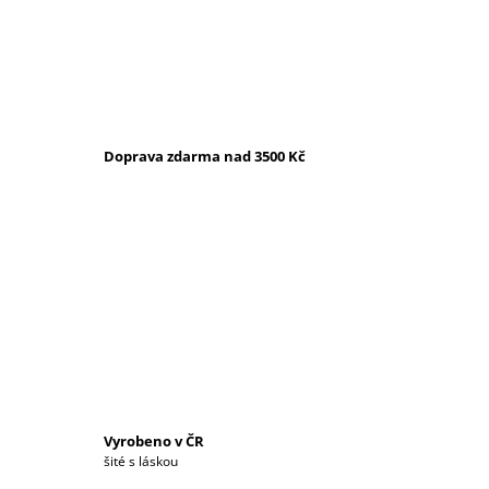
Doprava zdarma nad 3500 Kč
Každý kousek je originál
šité s láskou
Tabulka velikostí
Vyrobeno v ČR
šité s láskou