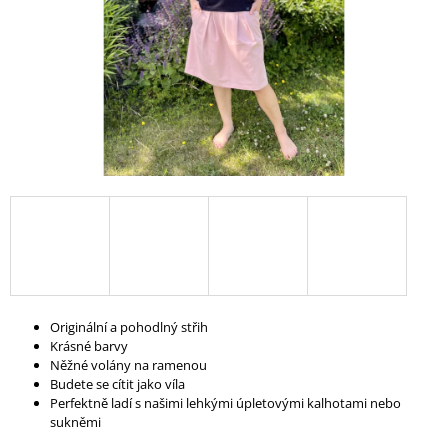
A
J
Í
T
?
HLEDAT
D
Originální a pohodlný střih
O
Krásné barvy
P
Něžné volány na ramenou
O
Budete se cítit jako víla
R
Perfektně ladí s našimi lehkými úpletovými kalhotami nebo
U
sukněmi
Č
U