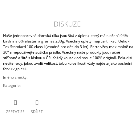
POPIS
DISKUZE
Naše jednobarevná dámská tílka jsou šitá z úpletu, který má složení: 94%
bavlna a 6% elastan a gramáž 230g. Všechny úplety mají certifikaci
Oeko -
Tex Standard 100 class I (vhodné pro děti do 3 let). Perte vždy maximálně na
30º a nepoužívejte sušičku prádla. Všechny naše produkty jsou ručně
stříhané a šité s láskou v ČR. Každý kousek od nás je 100% originál. Pokud si
nevíte rady, jakou zvolit velikost, tabulku velikostí vždy najdete jako poslední
fotku v galerii.
Jméno značky
:
VeKa
Kategorie
:
trička
ZEPTAT SE
SDÍLET